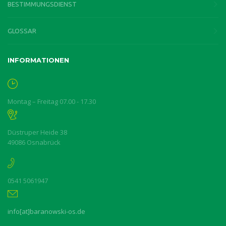
BESTIMMUNGSDIENST
GLOSSAR
INFORMATIONEN
Montag – Freitag 07.00 - 17.30
Düstruper Heide 38
49086 Osnabrück
0541 5061947
info[at]baranowski-os.de